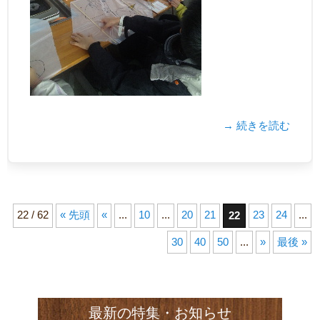
→ 続きを読む
22 / 62
« 先頭
«
...
10
...
20
21
23
24
...
22
30
40
50
...
»
最後 »
最新の特集・お知らせ