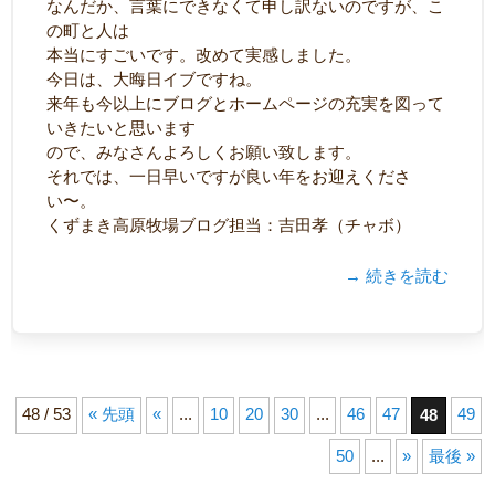
なんだか、言葉にできなくて申し訳ないのですが、こ
の町と人は
本当にすごいです。改めて実感しました。
今日は、大晦日イブですね。
来年も今以上にブログとホームページの充実を図って
いきたいと思います
ので、みなさんよろしくお願い致します。
それでは、一日早いですが良い年をお迎えくださ
い〜。
くずまき高原牧場ブログ担当：吉田孝（チャボ）
→ 続きを読む
48 / 53
« 先頭
«
...
10
20
30
...
46
47
49
48
50
...
»
最後 »