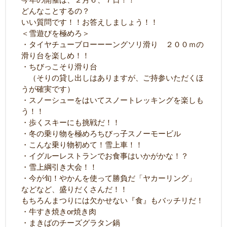
どんなことするの？
いい質問です！！お答えしましょう！！
＜雪遊びを極めろ＞
・タイヤチューブローーーングソリ滑り ２００ｍの
滑り台を楽しめ！！
・ちびっこそり滑り台
（そりの貸し出しはありますが、ご持参いただくほ
うが確実です）
・スノーシューをはいてスノートレッキングを楽しも
う！！
・歩くスキーにも挑戦だ！！
・冬の乗り物を極めろちびっ子スノーモービル
・こんな乗り物初めて！雪上車！！
・イグルーレストランでお食事はいかがかな！？
・雪上綱引き大会！！
・今が旬！やかんを使って勝負だ「ヤカーリング」
などなど、盛りだくさんだ！！
もちろんまつりには欠かせない『食』もバッチリだ！
・牛すき焼きor焼き肉
・まきばのチーズグラタン鍋