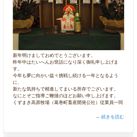
新年明けましておめでとうございます。
昨年中はたいへんお世話になり深く御礼申し上げま
す。
今年も夢に向かい益々挑戦し続ける一年となるよう
に、
新たな気持ちで精進してまいる所存でございます。
なにとぞご指導ご鞭撻のほどお願い申し上げます。
くずまき高原牧場（葛巻町畜産開発公社）従業員一同
→ 続きを読む