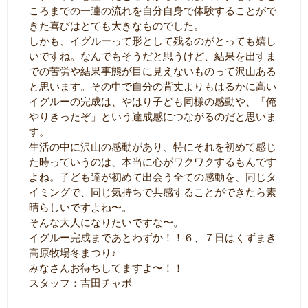
ころまでの一連の流れを自分自身で体験することがで
きた喜びはとても大きなものでした。
しかも、イグルーって形として残るのがとっても嬉し
いですね。なんでもそうだと思うけど、結果を出すま
での苦労や結果事態が目に見えないものって沢山ある
と思います。その中で自分の背丈よりもはるかに高い
イグルーの完成は、やはり子ども同様の感動や、「俺
やりきったぞ」という達成感につながるのだと思いま
す。
生活の中に沢山の感動があり、特にそれを初めて感じ
た時っていうのは、本当に心がワクワクするもんです
よね。子ども達が初めて出会う全ての感動を、同じタ
イミングで、同じ気持ちで共感することができたら素
晴らしいですよね〜。
そんな大人になりたいですな〜。
イグルー完成まであとわずか！！６、７日はくずまき
高原牧場冬まつり♪
みなさんお待ちしてますよ〜！！
スタッフ：吉田チャボ