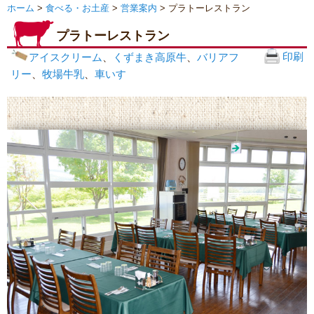
ホーム
>
食べる・お土産
>
営業案内
>
プラトーレストラン
プラトーレストラン
印刷
アイスクリーム
、
くずまき高原牛
、
バリアフ
リー
、
牧場牛乳
、
車いす