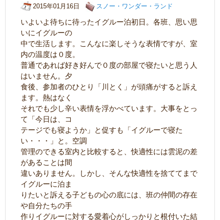
2015年01月16日
スノー・ワンダー・ランド
いよいよ待ちに待ったイグルー泊初日。各班、思い思
いにイグルーの
中で生活します。こんなに楽しそうな表情ですが、室
内の温度は０度。
普通であれば好き好んで０度の部屋で寝たいと思う人
はいません。夕
食後、参加者のひとり「川とく」が頭痛がすると訴え
ます。熱はなく
それでも少し辛い表情を浮かべています。大事をとっ
て「今日は、コ
テージでも寝ようか」と促すも「イグルーで寝た
い・・・」と。空調
管理のできる室内と比較すると、快適性には雲泥の差
があることは間
違いありません。しかし、そんな快適性を捨ててまで
イグルーに泊ま
りたいと訴える子どもの心の底には、班の仲間の存在
や自分たちの手
作りイグルーに対する愛着心がしっかりと根付いた結