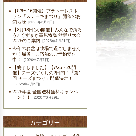
【8/8〜16開催】プラトーレスト
ラン「ステーキまつり」開催のお
知らせ
[2026年8月3日]
【8月18日(火)開催】みんなで踊ろ
う♪ くずまき高原牧場 盆踊り大会
2026のご案内
[2026年7月31日]
今年のお盆は牧場で過ごしません
か？帰省・ご宿泊のご予約受付
中！
[2026年7月7日]
【終了しました】【7/25・26開
催】チーズづくしの2日間！「第1
回 チーズまつり」開催決定！
[2026年7月6日]
2026年夏 全国送料無料キャンペ
ーン！！
[2026年6月29日]
カテゴリー