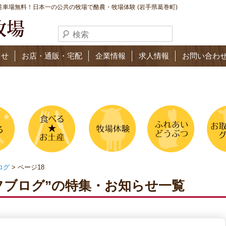
車場無料！日本一の公共の牧場で酪農・牧場体験 (岩手県葛巻町)
らせ
お店・通販・宅配
企業情報
求人情報
お問い合わ
ログ
> ページ18
フブログ”の特集・お知らせ一覧