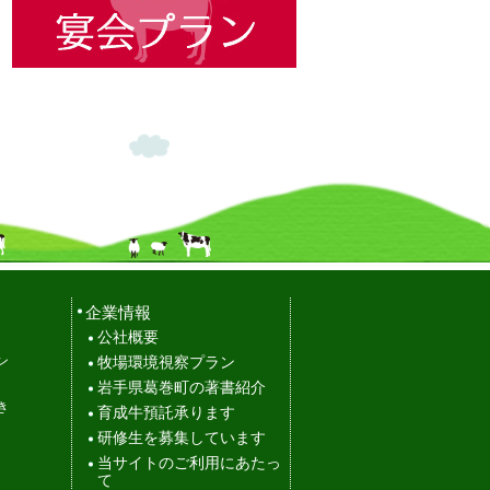
企業情報
公社概要
ン
牧場環境視察プラン
岩手県葛巻町の著書紹介
き
育成牛預託承ります
研修生を募集しています
当サイトのご利用にあたっ
て