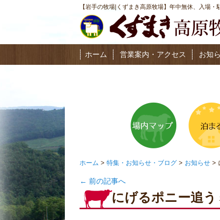
【岩手の牧場|くずまき高原牧場】年中無休、入場・駐
ホーム
営業案内・アクセス
お知
ホーム
>
特集・お知らせ・ブログ
>
お知らせ
>
←
前の記事へ
にげるポニー追う