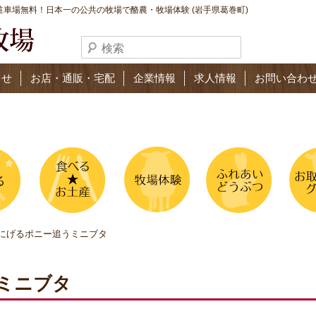
車場無料！日本一の公共の牧場で酪農・牧場体験 (岩手県葛巻町)
らせ
お店・通販・宅配
企業情報
求人情報
お問い合わ
 にげるポニー追うミニブタ
ミニブタ