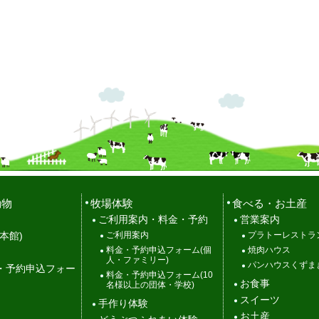
動物
牧場体験
食べる・お土産
ご利用案内・料金・予約
営業案内
ご利用案内
プラトーレストラ
本館)
料金・予約申込フォーム(個
焼肉ハウス
人・ファミリー)
パンハウスくずま
・予約申込フォー
料金・予約申込フォーム(10
お食事
名様以上の団体・学校)
スイーツ
手作り体験
お土産