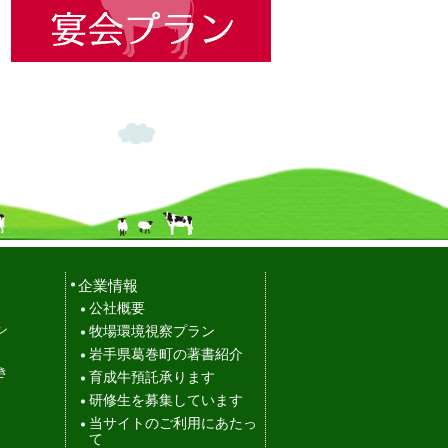
企業情報
公社概要
ン
牧場環境視察プラン
岩手県葛巻町の著書紹介
き
育成牛預託承ります
研修生を募集しています
当サイトのご利用にあたっ
て