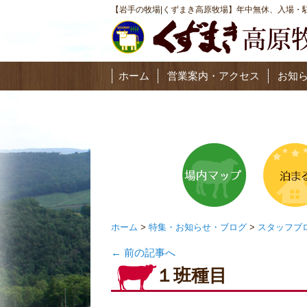
【岩手の牧場|くずまき高原牧場】年中無休、入場・駐
ホーム
営業案内・アクセス
お知
ホーム
>
特集・お知らせ・ブログ
>
スタッフブ
←
前の記事へ
１班種目