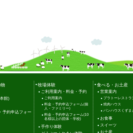
動物
牧場体験
食べる・お土産
ご利用案内・料金・予約
営業案内
ご利用案内
プラトーレストラ
本館)
料金・予約申込フォーム(個
焼肉ハウス
人・ファミリー)
パンハウスくずま
・予約申込フォー
料金・予約申込フォーム(10
お食事
名様以上の団体・学校)
スイーツ
手作り体験
お土産