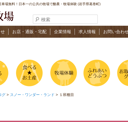
車場無料！日本一の公共の牧場で酪農・牧場体験 (岩手県葛巻町)
らせ
お店・通販・宅配
企業情報
求人情報
お問い合わ
ログ
>
スノー・ワンダー・ランド
> １班種目