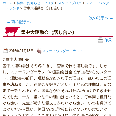
ホーム
>
特集・お知らせ・ブログ
>
スタッフブログ
>
スノー・ワンダ
ー・ランド
> 雪中大運動会（話し合い）
次の記事へ
→
←
前の記事へ
雪中大運動会（話し合い）
印刷
2015年01月13日
スノー・ワンダー・ランド
? 雪中大運動会
雪中大運動会はその名の通り、雪原で行う運動会です。しか
し、スノーワンダーランドの運動会は全てが白紙からのスター
ト。運動会の前日、運動会が好きな子の理由と、嫌いなこの理
由を訪ねました。運動会が好きだという子どもの理由は、徒競
走で一等とれるから。残念ながらそれ以外の理由はでてきませ
んでした。一方、嫌いな子の理由はというと、毎年同じ種目だ
から嫌い、先生が考えた競技しかないから嫌い、いつも負けて
ばかりだから嫌い、休日なのに学校に行かないといけないか
ら・・・などなど、ここぞとばかりに心の奥底に秘めていた運