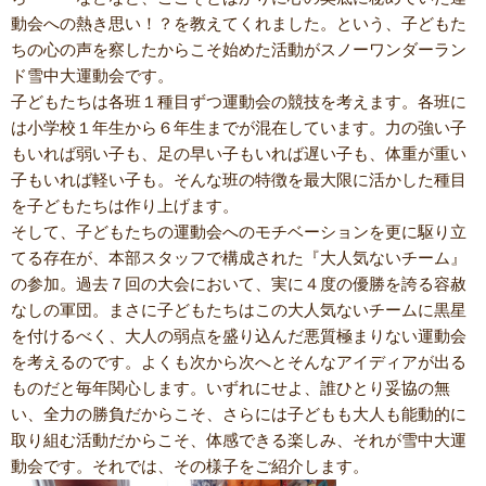
動会への熱き思い！？を教えてくれました。という、子どもた
ちの心の声を察したからこそ始めた活動がスノーワンダーラン
ド雪中大運動会です。
子どもたちは各班１種目ずつ運動会の競技を考えます。各班に
は小学校１年生から６年生までが混在しています。力の強い子
もいれば弱い子も、足の早い子もいれば遅い子も、体重が重い
子もいれば軽い子も。そんな班の特徴を最大限に活かした種目
を子どもたちは作り上げます。
そして、子どもたちの運動会へのモチベーションを更に駆り立
てる存在が、本部スタッフで構成された『大人気ないチーム』
の参加。過去７回の大会において、実に４度の優勝を誇る容赦
なしの軍団。まさに子どもたちはこの大人気ないチームに黒星
を付けるべく、大人の弱点を盛り込んだ悪質極まりない運動会
を考えるのです。よくも次から次へとそんなアイディアが出る
ものだと毎年関心します。いずれにせよ、誰ひとり妥協の無
い、全力の勝負だからこそ、さらには子どもも大人も能動的に
取り組む活動だからこそ、体感できる楽しみ、それが雪中大運
動会です。それでは、その様子をご紹介します。