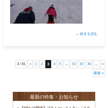
→ 続きを読む
3 / 81
«
1
2
4
5
...
10
20
30
...
»
3
最後 »
最新の特集・お知らせ
【8/8〜16開催】プラトーレストラン「ステ