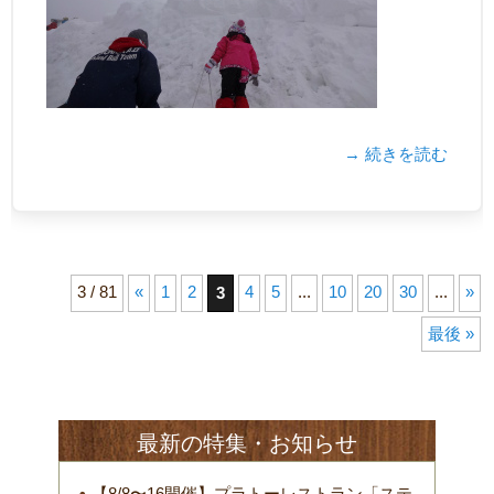
→ 続きを読む
3 / 81
«
1
2
4
5
...
10
20
30
...
»
3
最後 »
最新の特集・お知らせ
【8/8〜16開催】プラトーレストラン「ステ