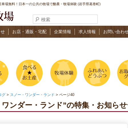
車場無料！日本一の公共の牧場で酪農・牧場体験 (岩手県葛巻町)
らせ
お店・通販・宅配
企業情報
求人情報
お問い合わ
ログ
>
スノー・ワンダー・ランド
> ページ40
・ワンダー・ランド”の特集・お知らせ