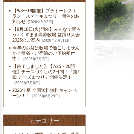
【8/8〜16開催】プラトーレスト
ラン「ステーキまつり」開催のお
知らせ
[2026年8月3日]
【8月18日(火)開催】みんなで踊ろ
う♪ くずまき高原牧場 盆踊り大会
2026のご案内
[2026年7月31日]
今年のお盆は牧場で過ごしません
か？帰省・ご宿泊のご予約受付
中！
[2026年7月7日]
【終了しました】【7/25・26開
催】チーズづくしの2日間！「第1
回 チーズまつり」開催決定！
[2026年7月6日]
2026年夏 全国送料無料キャンペ
ーン！！
[2026年6月29日]
カテゴリー