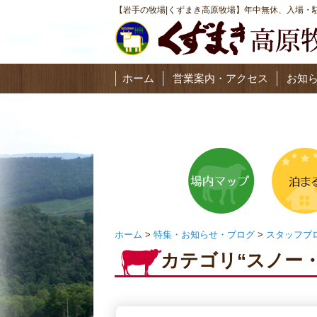
【岩手の牧場|くずまき高原牧場】年中無休、入場・駐
ホーム
営業案内・アクセス
お知
ホーム
>
特集・お知らせ・ブログ
>
スタッフブ
カテゴリ“スノー