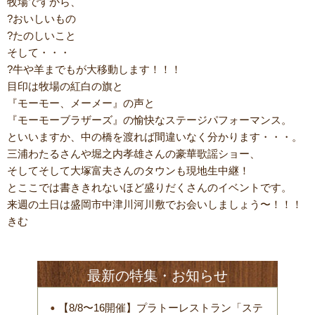
牧場ですから、
?おいしいもの
?たのしいこと
そして・・・
?牛や羊までもが大移動します！！！
目印は牧場の紅白の旗と
『モーモー、メーメー』の声と
『モーモーブラザーズ』の愉快なステージパフォーマンス。
といいますか、中の橋を渡れば間違いなく分かります・・・。
三浦わたるさんや堀之内孝雄さんの豪華歌謡ショー、
そしてそして大塚富夫さんのタウンも現地生中継！
とここでは書ききれないほど盛りだくさんのイベントです。
来週の土日は盛岡市中津川河川敷でお会いしましょう〜！！！
きむ
最新の特集・お知らせ
【8/8〜16開催】プラトーレストラン「ステ