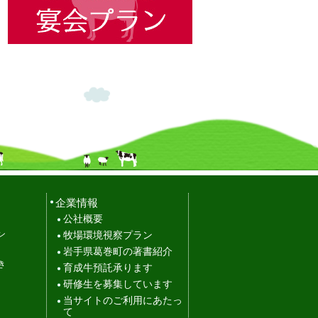
企業情報
公社概要
ン
牧場環境視察プラン
岩手県葛巻町の著書紹介
き
育成牛預託承ります
研修生を募集しています
当サイトのご利用にあたっ
て