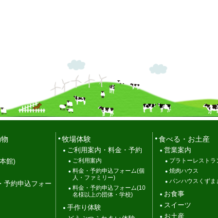
動物
牧場体験
食べる・お土産
ご利用案内・料金・予約
営業案内
ご利用案内
プラトーレストラ
本館)
料金・予約申込フォーム(個
焼肉ハウス
人・ファミリー)
パンハウスくずま
・予約申込フォー
料金・予約申込フォーム(10
お食事
名様以上の団体・学校)
スイーツ
手作り体験
お土産