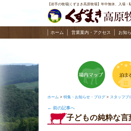
【岩手の牧場|くずまき高原牧場】年中無休、入場・駐
ホーム
営業案内・アクセス
お知
ホーム
>
特集・お知らせ・ブログ
>
スタッフブ
←
前の記事へ
子どもの純粋な言