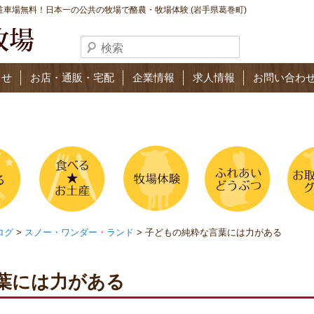
車場無料！日本一の公共の牧場で酪農・牧場体験 (岩手県葛巻町)
らせ
お店・通販・宅配
企業情報
求人情報
お問い合わ
ログ
>
スノー・ワンダー・ランド
> 子どもの純粋な言葉には力がある
葉には力がある