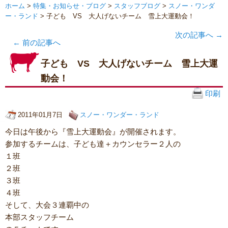
ホーム
>
特集・お知らせ・ブログ
>
スタッフブログ
>
スノー・ワンダ
ー・ランド
> 子ども VS 大人げないチーム 雪上大運動会！
次の記事へ
→
←
前の記事へ
子ども VS 大人げないチーム 雪上大運
動会！
印刷
2011年01月7日
スノー・ワンダー・ランド
今日は午後から『雪上大運動会』が開催されます。
参加するチームは、子ども達＋カウンセラー２人の
１班
２班
３班
４班
そして、大会３連覇中の
本部スタッフチーム