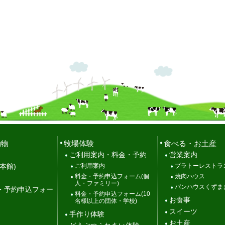
動物
牧場体験
食べる・お土産
ご利用案内・料金・予約
営業案内
ご利用案内
プラトーレストラ
本館)
料金・予約申込フォーム(個
焼肉ハウス
人・ファミリー)
パンハウスくずま
・予約申込フォー
料金・予約申込フォーム(10
お食事
名様以上の団体・学校)
スイーツ
手作り体験
お土産