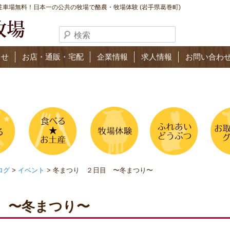
車場無料！日本一の公共の牧場で酪農・牧場体験 (岩手県葛巻町)
らせ
お店・通販・宅配
企業情報
求人情報
お問い合わ
ログ
>
イベント
> 冬まつり ２日目 〜冬まつり〜
 〜冬まつり〜