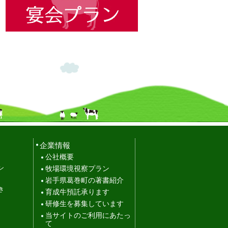
企業情報
公社概要
ン
牧場環境視察プラン
岩手県葛巻町の著書紹介
き
育成牛預託承ります
研修生を募集しています
当サイトのご利用にあたっ
て