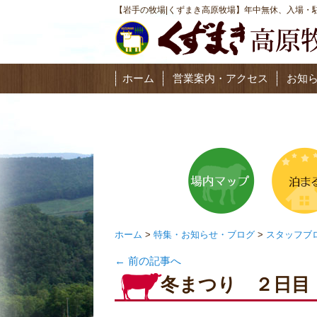
【岩手の牧場|くずまき高原牧場】年中無休、入場・駐
ホーム
営業案内・アクセス
お知
ホーム
>
特集・お知らせ・ブログ
>
スタッフブ
←
前の記事へ
冬まつり ２日目