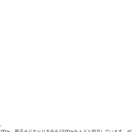
。
00〜、親子そりすべり大会を13:00〜をトドと担当しています。ぜ