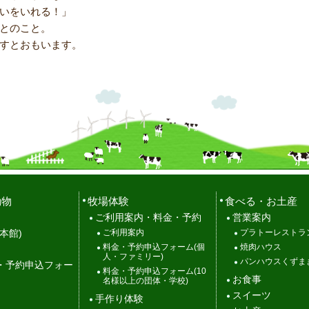
いをいれる！」
とのこと。
すとおもいます。
動物
牧場体験
食べる・お土産
ご利用案内・料金・予約
営業案内
ご利用案内
プラトーレストラ
本館)
料金・予約申込フォーム(個
焼肉ハウス
人・ファミリー)
パンハウスくずま
・予約申込フォー
料金・予約申込フォーム(10
お食事
名様以上の団体・学校)
スイーツ
手作り体験