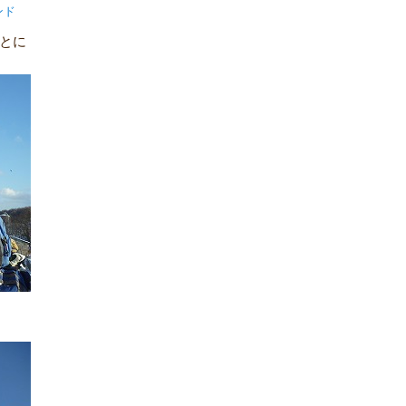
ンド
とに