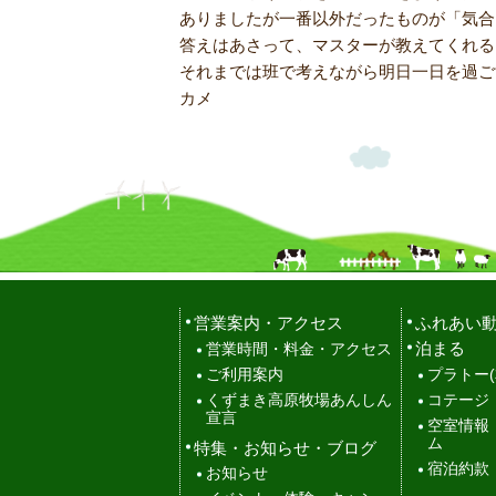
ありましたが一番以外だったものが「気合
答えはあさって、マスターが教えてくれる
それまでは班で考えながら明日一日を過ご
カメ
営業案内・アクセス
ふれあい
泊まる
営業時間・料金・アクセス
ご利用案内
プラトー(
くずまき高原牧場あんしん
コテージ
宣言
空室情報
ム
特集・お知らせ・ブログ
宿泊約款
お知らせ