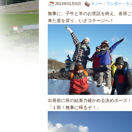
2013年01月6日
スノー・ワンダー・ラ
無事に、子牛と羊のお世話を終え、各班ご
来た道を戻り、いざコテージへ！
出発前に班の結束力確かめる決めポーズ！
「１班！無事に帰るぞ！」