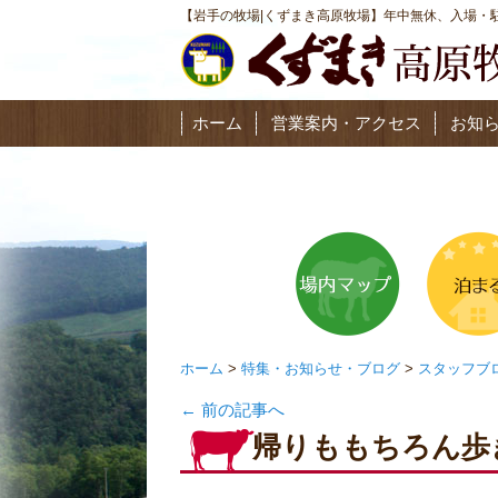
【岩手の牧場|くずまき高原牧場】年中無休、入場・駐
ホーム
営業案内・アクセス
お知
ホーム
>
特集・お知らせ・ブログ
>
スタッフブ
←
前の記事へ
帰りももちろん歩