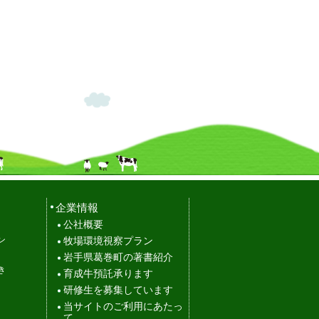
企業情報
公社概要
ン
牧場環境視察プラン
岩手県葛巻町の著書紹介
き
育成牛預託承ります
研修生を募集しています
当サイトのご利用にあたっ
て