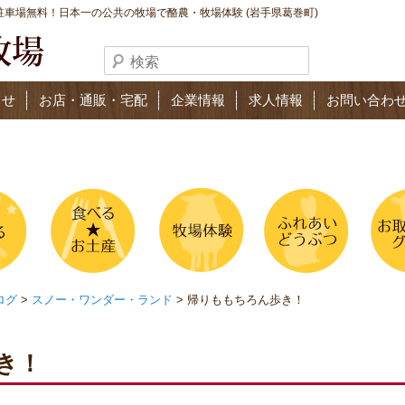
車場無料！日本一の公共の牧場で酪農・牧場体験 (岩手県葛巻町)
らせ
お店・通販・宅配
企業情報
求人情報
お問い合わ
ログ
>
スノー・ワンダー・ランド
> 帰りももちろん歩き！
き！