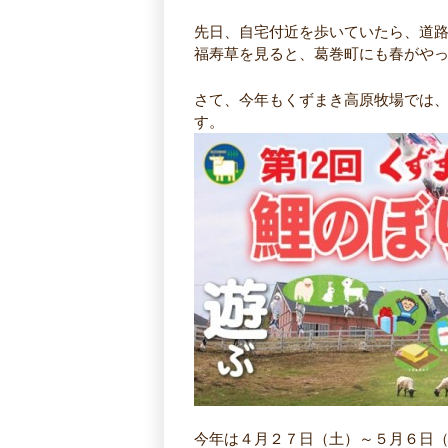
先日、自宅付近を歩いていたら、道
福寿草を見ると、葛巻町にも春がや
さて、今年もくずまき高原牧場では
す。
今年は４月２７日（土）～５月６日