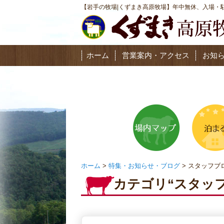
【岩手の牧場|くずまき高原牧場】年中無休、入場・駐
ホーム
営業案内・アクセス
お知
ホーム
>
特集・お知らせ・ブログ
> スタッフブ
カテゴリ“スタッ