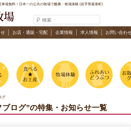
車場無料！日本一の公共の牧場で酪農・牧場体験 (岩手県葛巻町)
らせ
お店・通販・宅配
企業情報
求人情報
お問い合わ
ログ
フブログ”の特集・お知らせ一覧