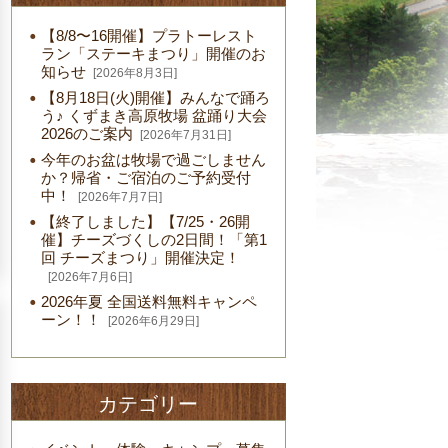
【8/8〜16開催】プラトーレスト
ラン「ステーキまつり」開催のお
知らせ
[2026年8月3日]
【8月18日(火)開催】みんなで踊ろ
う♪ くずまき高原牧場 盆踊り大会
2026のご案内
[2026年7月31日]
今年のお盆は牧場で過ごしません
か？帰省・ご宿泊のご予約受付
中！
[2026年7月7日]
【終了しました】【7/25・26開
催】チーズづくしの2日間！「第1
回 チーズまつり」開催決定！
[2026年7月6日]
2026年夏 全国送料無料キャンペ
ーン！！
[2026年6月29日]
カテゴリー