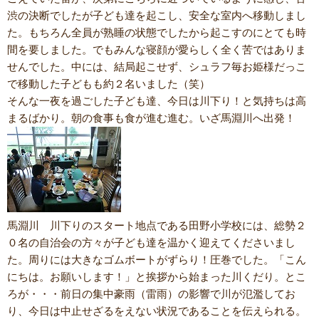
渋の決断でしたが子ども達を起こし、安全な室内へ移動しまし
た。もちろん全員が熟睡の状態でしたから起こすのにとても時
間を要しました。でもみんな寝顔が愛らしく全く苦ではありま
せんでした。中には、結局起こせず、シュラフ毎お姫様だっこ
で移動した子どもも約２名いました（笑）
そんな一夜を過ごした子ども達、今日は川下り！と気持ちは高
まるばかり。朝の食事も食が進む進む。いざ馬淵川へ出発！
馬淵川 川下りのスタート地点である田野小学校には、総勢２
０名の自治会の方々が子ども達を温かく迎えてくださいまし
た。周りには大きなゴムボートがずらり！圧巻でした。「こん
にちは。お願いします！」と挨拶から始まった川くだり。とこ
ろが・・・前日の集中豪雨（雷雨）の影響で川が氾濫してお
り、今日は中止せざるをえない状況であることを伝えられる。