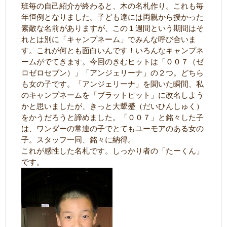
班毎の自己紹介が終わると、木の名札作り。これも毎
年恒例となりました。子ども達には両親から授かった
素敵な名前がありますが、この１週間という期間はそ
れとは別に「キャンプネーム」でみんな呼び合いま
す。これが何とも面白いんです！いろんなキャンプネ
ームがでてきます。今回のきむヒットは「００７（ゼ
ロゼロセブン）」「アンジェリーナ」の２つ。どちら
も女の子です。「アンジェリーナ」を聞いた瞬間、私
のキャンプネームを「ブラットピット」に改名しよう
かと思いましたが、きっと大顰蹙（だいひんしゅく）
をかうだろうと諦めました。「００７」と銘々した子
は、ワンダーの常連の子でとてもユーモアのある女の
子。スタッフ一同、銘々に納得。
これが感性した名札です。しっかり者の「たーくん」
です。