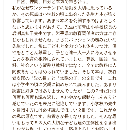
「自然、仲間、自分と本気で向き合う」
私がなぜワンダーランドの活動を大切に思っている
か、その原点は小学校の頃に出会った先生と本が強く
影響しています。あまり本名を公開するのはよろしく
ないと思いますがあえて。先生は前青山小学校校長の
岩渕真知子先生です。岩手県の教育関係者の方はご存
じかもしれませんね。まさにパッションの塊みたいな
先生でした。常に子どもと全力で心も体もぶつけ、個
性をとことん尊重し、子ども達一人一人に考えさせる
ことを教育の根幹にされていました。算数、国語、理
科、社会という縦割り教科ではなく、全ての教科に人
間教育がちりばめられていました。そして本は、灰谷
健次郎の「兎の目」と「太陽の子」の２冊です。これ
は小学生の頃に父親に勧められて読みました。あまり
読書は好きではありませんでしたが、この２冊だけは
何度も何度も読み返し、さわやかな感動をしんみりと
感じていたのを未だに記憶しています。小学校の先生
を目指す方には必ず読んでほしい２冊です。これが今
の私の原点です。前置きが長くなりました。そんな思
いをもって５３人の大切な子ども達の主体性を引き出
しながら過ごしていきます。応援よろしくお願いしま