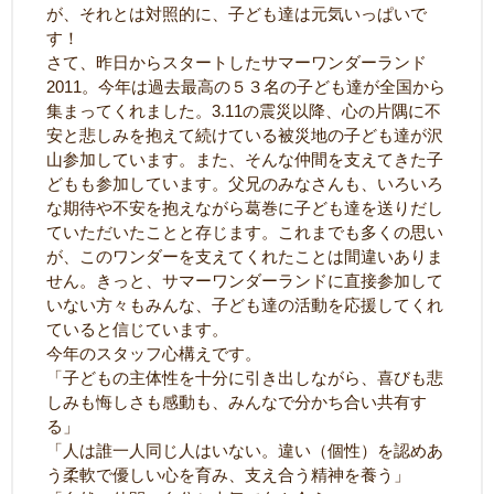
が、それとは対照的に、子ども達は元気いっぱいで
す！
さて、昨日からスタートしたサマーワンダーランド
2011。今年は過去最高の５３名の子ども達が全国から
集まってくれました。3.11の震災以降、心の片隅に不
安と悲しみを抱えて続けている被災地の子ども達が沢
山参加しています。また、そんな仲間を支えてきた子
どもも参加しています。父兄のみなさんも、いろいろ
な期待や不安を抱えながら葛巻に子ども達を送りだし
ていただいたことと存じます。これまでも多くの思い
が、このワンダーを支えてくれたことは間違いありま
せん。きっと、サマーワンダーランドに直接参加して
いない方々もみんな、子ども達の活動を応援してくれ
ていると信じています。
今年のスタッフ心構えです。
「子どもの主体性を十分に引き出しながら、喜びも悲
しみも悔しさも感動も、みんなで分かち合い共有す
る」
「人は誰一人同じ人はいない。違い（個性）を認めあ
う柔軟で優しい心を育み、支え合う精神を養う」