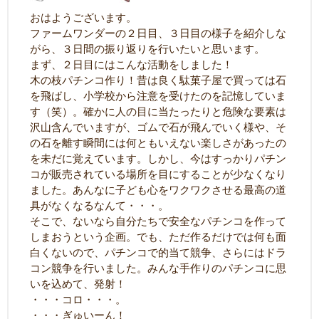
おはようございます。
ファームワンダーの２日目、３日目の様子を紹介しな
がら、３日間の振り返りを行いたいと思います。
まず、２日目にはこんな活動をしました！
木の枝パチンコ作り！昔は良く駄菓子屋で買っては石
を飛ばし、小学校から注意を受けたのを記憶していま
す（笑）。確かに人の目に当たったりと危険な要素は
沢山含んでいますが、ゴムで石が飛んでいく様や、そ
の石を離す瞬間には何ともいえない楽しさがあったの
を未だに覚えています。しかし、今はすっかりパチン
コが販売されている場所を目にすることが少なくなり
ました。あんなに子ども心をワクワクさせる最高の道
具がなくなるなんて・・・。
そこで、ないなら自分たちで安全なパチンコを作って
しまおうという企画。でも、ただ作るだけでは何も面
白くないので、パチンコで的当て競争、さらにはドラ
コン競争を行いました。みんな手作りのパチンコに思
いを込めて、発射！
・・・コロ・・・。
・・・ぎゅいーん！