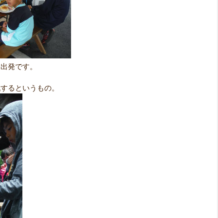
に出発です。
戦するというもの。