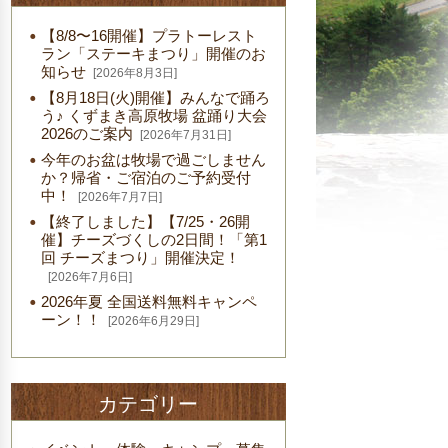
【8/8〜16開催】プラトーレスト
ラン「ステーキまつり」開催のお
知らせ
[2026年8月3日]
【8月18日(火)開催】みんなで踊ろ
う♪ くずまき高原牧場 盆踊り大会
2026のご案内
[2026年7月31日]
今年のお盆は牧場で過ごしません
か？帰省・ご宿泊のご予約受付
中！
[2026年7月7日]
【終了しました】【7/25・26開
催】チーズづくしの2日間！「第1
回 チーズまつり」開催決定！
[2026年7月6日]
2026年夏 全国送料無料キャンペ
ーン！！
[2026年6月29日]
カテゴリー