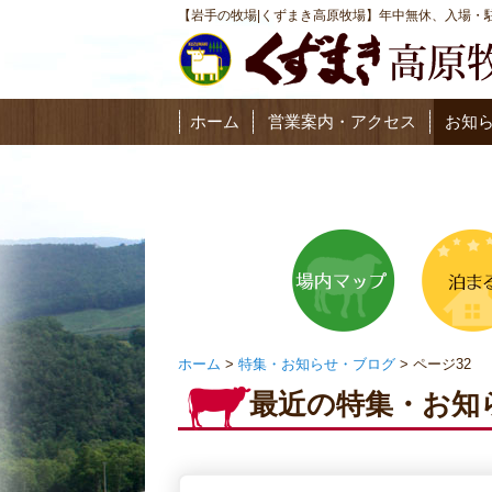
【岩手の牧場|くずまき高原牧場】年中無休、入場・駐
ホーム
営業案内・アクセス
お知
ホーム
>
特集・お知らせ・ブログ
> ページ32
最近の特集・お知