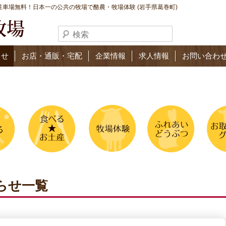
車場無料！日本一の公共の牧場で酪農・牧場体験 (岩手県葛巻町)
らせ
お店・通販・宅配
企業情報
求人情報
お問い合わ
らせ一覧