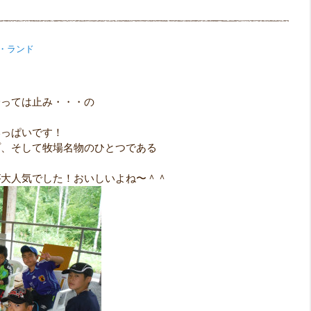
・ランド
降っては止み・・・の
いっぱいです！
プ、そして牧場名物のひとつである
。
が大人気でした！おいしいよね〜＾＾