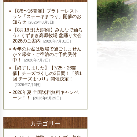
【8/8〜16開催】プラトーレスト
ラン「ステーキまつり」開催のお
知らせ
[2026年8月3日]
【8月18日(火)開催】みんなで踊ろ
う♪ くずまき高原牧場 盆踊り大会
2026のご案内
[2026年7月31日]
今年のお盆は牧場で過ごしません
か？帰省・ご宿泊のご予約受付
中！
[2026年7月7日]
【終了しました】【7/25・26開
催】チーズづくしの2日間！「第1
回 チーズまつり」開催決定！
[2026年7月6日]
2026年夏 全国送料無料キャンペ
ーン！！
[2026年6月29日]
カテゴリー