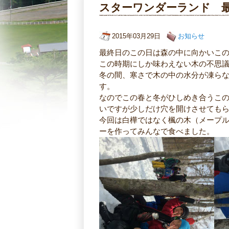
スターワンダーランド 
2015年03月29日
お知らせ
最終日のこの日は森の中に向かいこ
この時期にしか味わえない木の不思
冬の間、寒さで木の中の水分が凍ら
す。
なのでこの春と冬がひしめき合うこ
いですが少しだけ穴を開けさせても
今回は白樺ではなく楓の木（メープ
ーを作ってみんなで食べました。