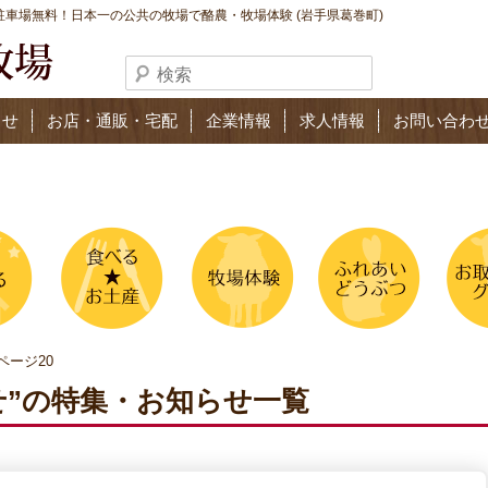
車場無料！日本一の公共の牧場で酪農・牧場体験 (岩手県葛巻町)
らせ
お店・通販・宅配
企業情報
求人情報
お問い合わ
ページ20
せ”の特集・お知らせ一覧