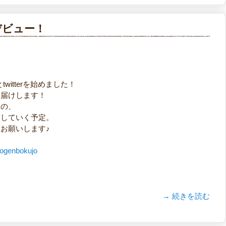
デビュー！
witterを始めました！
お届けします！
もの、
信していく予定。
お願いします♪
kogenbokujo
→ 続きを読む